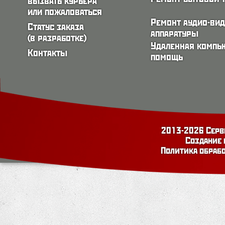
вызвать курьера
или пожаловаться
Ремонт аудио-ви
Статус заказа
аппаратуры
(в разработке)
Удаленная компь
Контакты
помощь
2013-2026 Серв
Создание 
Политика обраб